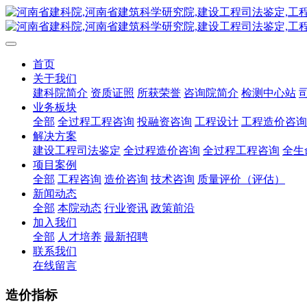
首页
关于我们
建科院简介
资质证照
所获荣誉
咨询院简介
检测中心站
业务板块
全部
全过程工程咨询
投融资咨询
工程设计
工程造价咨询
解决方案
建设工程司法鉴定
全过程造价咨询
全过程工程咨询
全生
项目案例
全部
工程咨询
造价咨询
技术咨询
质量评价（评估）
新闻动态
全部
本院动态
行业资讯
政策前沿
加入我们
全部
人才培养
最新招聘
联系我们
在线留言
造价指标