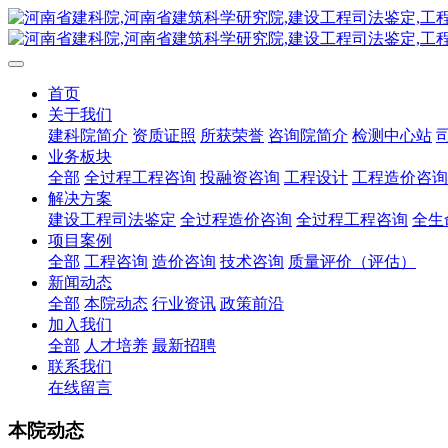
首页
关于我们
建科院简介
资质证照
所获荣誉
咨询院简介
检测中心站
业务板块
全部
全过程工程咨询
投融资咨询
工程设计
工程造价咨询
解决方案
建设工程司法鉴定
全过程造价咨询
全过程工程咨询
全生
项目案例
全部
工程咨询
造价咨询
技术咨询
质量评价（评估）
新闻动态
全部
本院动态
行业资讯
政策前沿
加入我们
全部
人才培养
最新招聘
联系我们
在线留言
本院动态