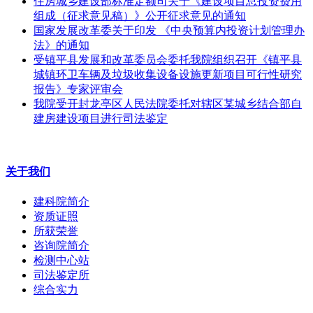
住房城乡建设部标准定额司关于《建设项目总投资费用
组成（征求意见稿）》公开征求意见的通知
国家发展改革委关于印发 《中央预算内投资计划管理办
法》的通知
受镇平县发展和改革委员会委托我院组织召开《镇平县
城镇环卫车辆及垃圾收集设备设施更新项目可行性研究
报告》专家评审会
我院受开封龙亭区人民法院委托对辖区某城乡结合部自
建房建设项目进行司法鉴定
关于我们
建科院简介
资质证照
所获荣誉
咨询院简介
检测中心站
司法鉴定所
综合实力