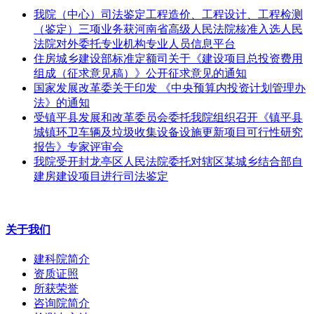
我院（中心）司法鉴定工程造价、工程设计、工程检测
（鉴定）三项业务获河南省高级人民法院核准入选人民
法院对外委托专业机构专业人员信息平台
住房城乡建设部标准定额司关于《建设项目总投资费用
组成（征求意见稿）》公开征求意见的通知
国家发展改革委关于印发 《中央预算内投资计划管理办
法》的通知
受镇平县发展和改革委员会委托我院组织召开《镇平县
城镇环卫车辆及垃圾收集设备设施更新项目可行性研究
报告》专家评审会
我院受开封龙亭区人民法院委托对辖区某城乡结合部自
建房建设项目进行司法鉴定
关于我们
建科院简介
资质证照
所获荣誉
咨询院简介