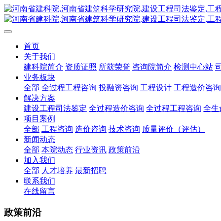
首页
关于我们
建科院简介
资质证照
所获荣誉
咨询院简介
检测中心站
业务板块
全部
全过程工程咨询
投融资咨询
工程设计
工程造价咨询
解决方案
建设工程司法鉴定
全过程造价咨询
全过程工程咨询
全生
项目案例
全部
工程咨询
造价咨询
技术咨询
质量评价（评估）
新闻动态
全部
本院动态
行业资讯
政策前沿
加入我们
全部
人才培养
最新招聘
联系我们
在线留言
政策前沿