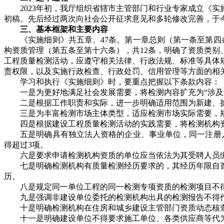
2023年初，我厅组织省辖市主管部门和行业专家成立《实
初稿。先后经过两次向社会公开征求意见和多轮修改完善，于今
三、基本框架和主要内容
《实施细则》共五章、47条。第一章总则（第一条至第四条
构资质管理（第五条至第十六条），共12条，明确了资质类别
工程质量检测活动，应遵守相关法律、行政法规、标准等具体
责权限，以及实施行政检查、行政处罚、信用管理等方面的相
学习和执行《实施细则》时，要重点把握以下条款内容：
一是为更好地满足社会发展需要，将检测内容扩充为“涉及结
二是根据工作职责和实际，进一步明确适用范围为新建、扩
三是为丰富检测市场主体类型，适应检测市场实际需要，规
四是根据建设工程质量检测活动的实践需要，将检测机构资
五是明确具有独立法人资格的企业、事业单位，同一注册人
得超过3项。
六是要求申请检测机构资质的单位应当依法为其受聘人员
七是明确检测机构有质量检测经历要求的，其经历年限自首
历。
八是规定同一单位工程的同一检测专项资质的检测项目不得
九是强调非建设单位委托的检测机构出具的检测报告不得作
十是明确检测机构在住房和城乡建设主管部门资质动态核查
十一是明确建设单位不得要求施工单位、各类供应商等代为