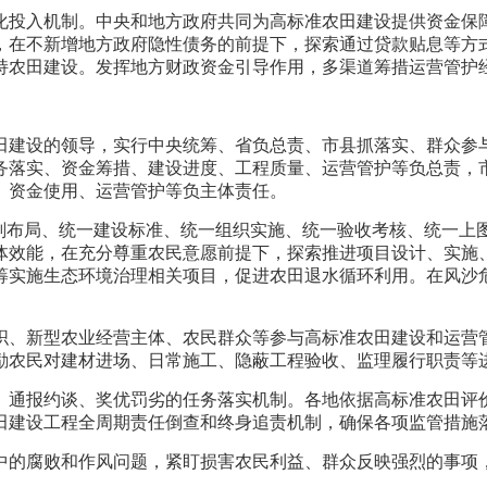
化投入机制。中央和地方政府共同为高标准农田建设提供资金保
，在不新增地方政府隐性债务的前提下，探索通过贷款贴息等方
持农田建设。发挥地方财政资金引导作用，多渠道筹措运营管护
田建设的领导，实行中央统筹、省负总责、市县抓落实、群众参
务落实、资金筹措、建设进度、工程质量、运营管护等负总责，
、资金使用、运营管护等负主体责任。
规划布局、统一建设标准、统一组织实施、统一验收考核、统一上
体效能，在充分尊重农民意愿前提下，探索推进项目设计、实施
筹实施生态环境治理相关项目，促进农田退水循环利用。在风沙危
织、新型农业经营主体、农民群众等参与高标准农田建设和运营
励农民对建材进场、日常施工、隐蔽工程验收、监理履行职责等
、通报约谈、奖优罚劣的任务落实机制。各地依据高标准农田评
田建设工程全周期责任倒查和终身追责机制，确保各项监管措施
中的腐败和作风问题，紧盯损害农民利益、群众反映强烈的事项