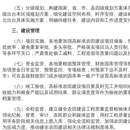
（五）分级规划。构建国家、省、市、县四级规划方案体
级出台本区域规划方案，细化建设空间布局、时序安排、建设
元出台具体实施方案，明确待建任务、建设内容和工作进度安
三、建设管理
（六）项目实施。各地要加强高标准农田建设项目储备，
批效率，避免重复审批、多头审批。严格落实项目法人责任制
等各环节关口，严肃查处偷工减料、工程造假等质量问题以及
（七）资金监管。各地要根据预算管理、财政国库管理等
加强资金日常监管、预警监控、专项核查，对预算下达不及时
市）可在县级财政部门或乡镇的国库单一账户下设置高标准农
（八）竣工验收。高标准农田建设项目要及时完工并组织
收能力和粮食产能以及试用结果、群众满意度等作为验收的重
档案管理。
（九）全程监督。建立健全农田建设工程质量监督检验体
强化纪检、督查、审计、农民群众和媒体监督，用好工程质量
用等各阶段相关信息上图入库，强化全流程监管。加强农田建
为惩戒力度。推动健全农田建设相关法律法规制度体系。