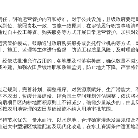
责任，明确运营管护内容和标准。对于公共设施，县级政府要定
实到位。按照责权一致、责能一致原则，在乡镇履行职责事项清
通过自主投工筹资、购买服务等方式开展日常运营管护。加强对
运营管护模式。鼓励通过政府购买服务或委托行业机构等方式，
计、施工、监理等主体进行监督，防范工程质量风险，及时理赔
；经依法批准允许占用的，各地要及时落实补建，确保数量不减
或补建。加强农田后续培肥和质量监测，防止地力下降。严禁将
划定规则，完善补划、调整程序。对资源禀赋好、生产潜能大、
基本农田，暂缓开展建设。结合国土空间规划评估调整，依法将
前后项目区内耕地面积原则上不得减少，确需少量减少的，由县
区按农用地管理的农田基础设施不纳入用地审批范围。
坚持节水优先、量水而行、以水定地，合理确定灌溉发展规模及
推进大中型灌区续建配套及现代化改造，在水土资源条件适宜地