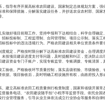
系，指导有序开展高标准农田建设。国家制定总体规划方案，强
标准和保障措施，分解落实建设任务，并抄送农业农村部、国家
排。
扎实做好项目前期工作。坚持申报和下达相结合，科学合理确定
、招标投标制、工程监理制、合同管理制、项目公示制。落实工
招标投标中的违法违规行为。严格农田建设相关单位资质条件要
制度规定，严格按时限分解下达高标准农田建设资金，合理调度
、未按项目建设进度支付等问题，及时提醒和纠正，坚决防止出
田建设资金专门子账户，实现专账监管、专账调拨、专账清算，
竣工验收。严格验收环节质量控制，落实县级初验、市级验收、
要依据。项目验收后，及时明确工程设施所有权，由政府投入形
系。建立高标准农田工程质量例行检查制度，国家和省级开展常
监督服务电话、“农田建设随手拍”小程序等监督手段。依托全国
设行业管理服务，引导从业主体依法成立行业协会等服务和自律