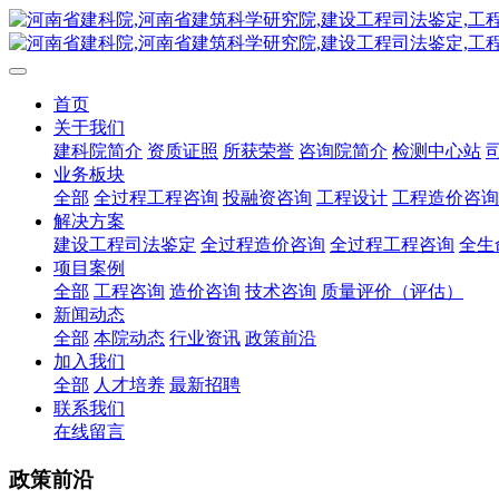
首页
关于我们
建科院简介
资质证照
所获荣誉
咨询院简介
检测中心站
业务板块
全部
全过程工程咨询
投融资咨询
工程设计
工程造价咨询
解决方案
建设工程司法鉴定
全过程造价咨询
全过程工程咨询
全生
项目案例
全部
工程咨询
造价咨询
技术咨询
质量评价（评估）
新闻动态
全部
本院动态
行业资讯
政策前沿
加入我们
全部
人才培养
最新招聘
联系我们
在线留言
政策前沿