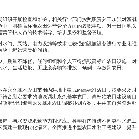
期组织开展检查和维护，相关行业部门按照职责分工加强对灌溉
单中，明确高标准农田运营管护方面的履职事项。对于田间地头
运营管护人员的技术指导、培训服务和监督管理。
对水闸、泵站、电力设施等技术性较强的设施设备进行专业化维
解决工程运营管护问题。
少、质量不降低。任何组织和个人不得损毁高标准农田设施，对
污水、生活垃圾、工业废弃物等排放、倾倒、存放到农田。
不在永久基本农田范围内耕地上建成的高标准农田，按要求及时
不符合划定要求的地块调出永久基本农田。高标准农田建设项目
级政府组织编制永久基本农田调整补划方案，并由其自然资源部
布局，与水资源承载能力相适应。科学有序推进不同类型水源工
区新建一批现代化灌区。全面推进小型农田水利工程建设，提升