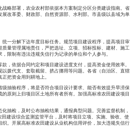
化战略部署，农业农村部依据本方案制定分区分类建设指南。省
发展改革委、财政部、自然资源部、水利部。市县级以县域为单
、统一分解下达年度目标任务。规范项目建设程序，提高项目审
程质量管理属地责任，严把选址、立项、招标投标、建材、施工
求，限制有违法违规失信行为记录的单位和个人参与。
库款，依据合同约定和项目建设进度支付，提高资金使用效率。
现以拨代支、套取截留、挤占挪用等问题。各省（自治区、直辖
真正把资金用到耕地上。
省级抽验程序，将是否符合项目设计要求、能否有效提升旱涝保
成的原则上归项目区土地所有者所有。加强高标准农田建设项目
态化抽检，及时公布抽检结果，通报典型问题。完善监督机制，
农田建设综合监测监管平台，及时将项目立项、实施、验收、使
组织。开展高标准农田建设从业机构信用评价，加大违规失信行