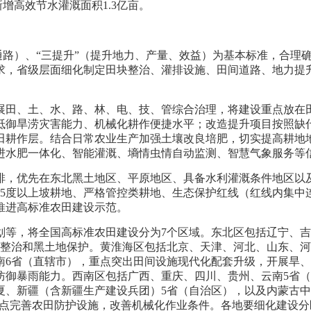
增高效节水灌溉面积1.3亿亩。
水通路）、“三提升”（提升地力、产量、效益）为基本标准，合
求，省级层面细化制定田块整治、灌排设施、田间道路、地力提
。
展田、土、水、路、林、电、技、管综合治理，将建设重点放在
抵御旱涝灾害能力、机械化耕作便捷水平；改造提升项目按照缺
田耕作层。结合日常农业生产加强土壤改良培肥，切实提高耕地
进水肥一体化、智能灌溉、墒情虫情自动监测、智慧气象服务等
排，优先在东北黑土地区、平原地区、具备水利灌溉条件地区以
25度以上坡耕地、严格管控类耕地、生态保护红线（红线内集中
推进高标准农田建设示范。
划等，将全国高标准农田建设分为7个区域。东北区包括辽宁、吉
块整治和黑土地保护。黄淮海区包括北京、天津、河北、山东、河
南6省（直辖市），重点突出田间设施现代化配套升级，开展旱、
防御暴雨能力。西南区包括广西、重庆、四川、贵州、云南5省
夏、新疆（含新疆生产建设兵团）5省（自治区），以及内蒙古中
重点完善农田防护设施，改善机械化作业条件。各地要细化建设