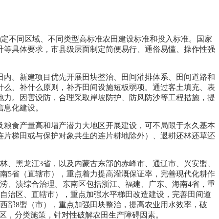
理确定不同区域、不同类型高标准农田建设标准和投入标准。国家
升等具体要求，市县级层面制定简便易行、通俗易懂、操作性强
田内。新建项目优先开展田块整治、田间灌排体系、田间道路和
什么、补什么原则，补齐田间设施短板弱项。通过客土填充、表
地力。因害设防，合理采取岸坡防护、防风防沙等工程措施，提
信息化建设。
及粮食产量高和增产潜力大地区开展建设，可不局限于永久基本
连片梯田或与保护对象共生的连片耕地除外）、退耕还林还草还
林、黑龙江3省，以及内蒙古东部的赤峰市、通辽市、兴安盟、
南5省（直辖市），重点着力提高灌溉保证率，完善现代化耕作
涝、渍综合治理。东南区包括浙江、福建、广东、海南4省，重
（自治区、直辖市），重点加强水平梯田改造建设，完善田间道
西部8盟（市），重点加强田块整治，提高农业用水效率，破
分区，分类施策，针对性破解农田生产障碍因素。