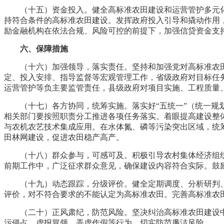
（十五）资金投入。健全高标准农田建设和运营管护多元
持符合条件的高标准农田建设。发挥政府投入引导和撬动作用
励金融机构在依法合规、风险可控的前提下，加强信贷资金支
六、保障措施
（十六）加强领导，落实责任。坚持和加强党对高标准农
定、投入安排、指导监督等宏观管理工作，省级政府对目标任
运营管护等负主要监管责任，县级政府对项目实施、工程质量
（十七）各方协同，统筹实施。落实好“五统一”（统一
相关部门要按照职责分工推进各项任务落实。着眼提高建设整
与农机农艺技术集成应用。在水体氮、磷等污染突出区域，统
田林网建设，促进农田稳产高产。
（十八）群众参与，可感可及。积极引导农村集体经济组
前期工作中，广泛征求群众意见，确保建设内容符合实际。鼓
（十九）动态跟踪，分级评价。健全定期调度、分析研判
评价，对不符合要求的不能认定为高标准农田。完善高标准农
（二十）正风肃纪，防范风险。坚决纠治高标准农田建设
污侵占、虚报冒领、弄虚作假等行为，切实防范廉洁风险。