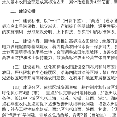
永久基本农田全部建成高标准农田，累计改造提升4.55亿亩，新
二、建设安排
（一）建设标准。以“一平”（田块平整）、“两通”（通
标准突出旱涝保收、抗灾减灾、产能提升等基础性、通用性要
的实施细则，形成层次分明、上下衔接、务实管用的标准体系
（二）建设内容。因地制宜推进高标准农田建设，统筹开
电力设施配套等基础建设，着力提高农田保水保土保肥能力、
土剥离回填等措施平整土地，合理调整农田地表坡降，改善农
高农田防护和水土保持能力。鼓励高标准农田经营主体自主推
（三）建设布局。优化高标准农田建设空间布局和时序安
农田。严格限制在生态脆弱区、沿海内陆滩涂等区域，禁止在
湖还牧区域等开展高标准农田建设。在有条件地区开展整区域
（四）建设分区。依据区域资源禀赋、耕作制度和行政区
呼伦贝尔市4盟（市），重点加快完善农田灌排设施，加强田
条件。长江中下游区包括上海、江苏、安徽、江西、湖北、湖
点在尊重农民意愿前提下逐步改善田块细碎化问题，增强农田
路，补齐工程性缺水短板。西北区包括山西、陕西、甘肃、宁
解“卡脖子”旱问题。青藏区包括西藏、青海2省（自治区），