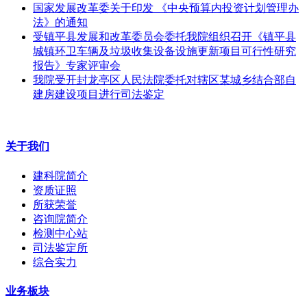
国家发展改革委关于印发 《中央预算内投资计划管理办
法》的通知
受镇平县发展和改革委员会委托我院组织召开《镇平县
城镇环卫车辆及垃圾收集设备设施更新项目可行性研究
报告》专家评审会
我院受开封龙亭区人民法院委托对辖区某城乡结合部自
建房建设项目进行司法鉴定
关于我们
建科院简介
资质证照
所获荣誉
咨询院简介
检测中心站
司法鉴定所
综合实力
业务板块