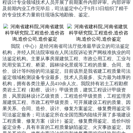
程设计专业领域技术人员开展了前期案件内部评审。内部评审
及前期内业工作完毕后，司法鉴定中心于
9月13日组织了精干
的专业技术力量前往现场实地勘验、鉴定。
我院（中心）是
经河南省司法厅批准最早设立的
司法鉴定
机构
，并经人民法院审核在人民法院诉讼资产网核准执业的司
法鉴定机构。主要从事房屋建筑工程、市政公用工程、工业与
民用安装工程、桥梁、园林绿化景观等工程的质量、合同、造
价、设计等纠纷的司法鉴定。目前该所是我省建工程质量司法
鉴定领域检测设备专业最多、技术人员最多、实力最为雄厚的
机构，拥有各类注册人员410余人次。我院持有岩土工程勘察
类岩土工程（勘察、设计）甲级资质，建筑工程设计甲级资
质，风景园林设计乙级资质，
工程造价甲级资质，
工程监理房
屋建筑工程、市政工程甲级资质，可开展建设工程的质量、因
果关系、合同、造价、设计、修复方案鉴定、修复费用鉴定等
司法鉴定服务；司法鉴定所在全国范围内陆续开展了多项建设
工程质量、
修复方案（设计）
鉴定、修复费用鉴定、造价纠纷
鉴定业务，具有丰富的工程质量缺陷鉴定、火灾事故鉴定、因