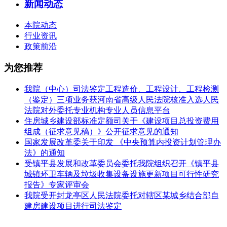
新闻动态
本院动态
行业资讯
政策前沿
为您推荐
我院（中心）司法鉴定工程造价、工程设计、工程检测
（鉴定）三项业务获河南省高级人民法院核准入选人民
法院对外委托专业机构专业人员信息平台
住房城乡建设部标准定额司关于《建设项目总投资费用
组成（征求意见稿）》公开征求意见的通知
国家发展改革委关于印发 《中央预算内投资计划管理办
法》的通知
受镇平县发展和改革委员会委托我院组织召开《镇平县
城镇环卫车辆及垃圾收集设备设施更新项目可行性研究
报告》专家评审会
我院受开封龙亭区人民法院委托对辖区某城乡结合部自
建房建设项目进行司法鉴定