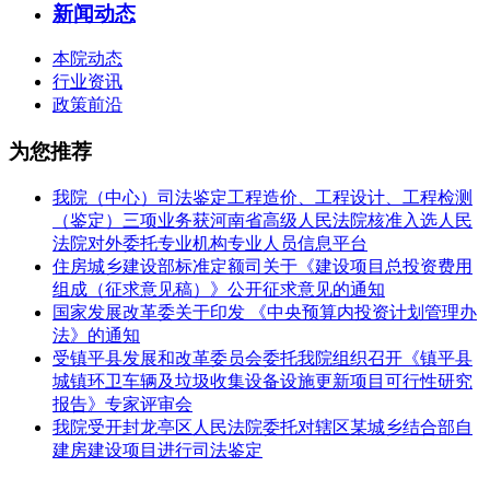
新闻动态
本院动态
行业资讯
政策前沿
为您推荐
我院（中心）司法鉴定工程造价、工程设计、工程检测
（鉴定）三项业务获河南省高级人民法院核准入选人民
法院对外委托专业机构专业人员信息平台
住房城乡建设部标准定额司关于《建设项目总投资费用
组成（征求意见稿）》公开征求意见的通知
国家发展改革委关于印发 《中央预算内投资计划管理办
法》的通知
受镇平县发展和改革委员会委托我院组织召开《镇平县
城镇环卫车辆及垃圾收集设备设施更新项目可行性研究
报告》专家评审会
我院受开封龙亭区人民法院委托对辖区某城乡结合部自
建房建设项目进行司法鉴定