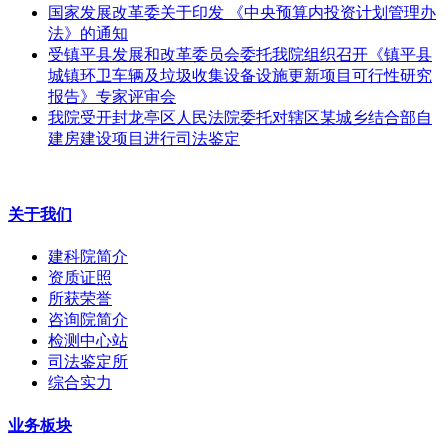
国家发展改革委关于印发 《中央预算内投资计划管理办
法》的通知
受镇平县发展和改革委员会委托我院组织召开《镇平县
城镇环卫车辆及垃圾收集设备设施更新项目可行性研究
报告》专家评审会
我院受开封龙亭区人民法院委托对辖区某城乡结合部自
建房建设项目进行司法鉴定
关于我们
建科院简介
资质证照
所获荣誉
咨询院简介
检测中心站
司法鉴定所
综合实力
业务板块