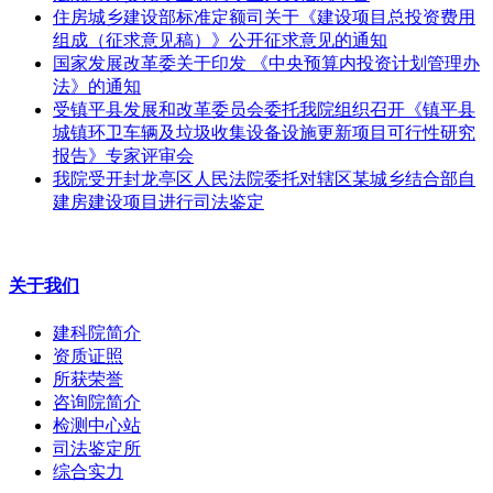
住房城乡建设部标准定额司关于《建设项目总投资费用
组成（征求意见稿）》公开征求意见的通知
国家发展改革委关于印发 《中央预算内投资计划管理办
法》的通知
受镇平县发展和改革委员会委托我院组织召开《镇平县
城镇环卫车辆及垃圾收集设备设施更新项目可行性研究
报告》专家评审会
我院受开封龙亭区人民法院委托对辖区某城乡结合部自
建房建设项目进行司法鉴定
关于我们
建科院简介
资质证照
所获荣誉
咨询院简介
检测中心站
司法鉴定所
综合实力