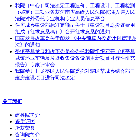
我院（中心）司法鉴定工程造价、工程设计、工程检测
（鉴定）三项业务获河南省高级人民法院核准入选人民
法院对外委托专业机构专业人员信息平台
住房城乡建设部标准定额司关于《建设项目总投资费用
组成（征求意见稿）》公开征求意见的通知
国家发展改革委关于印发 《中央预算内投资计划管理办
法》的通知
受镇平县发展和改革委员会委托我院组织召开《镇平县
城镇环卫车辆及垃圾收集设备设施更新项目可行性研究
报告》专家评审会
我院受开封龙亭区人民法院委托对辖区某城乡结合部自
建房建设项目进行司法鉴定
关于我们
建科院简介
资质证照
所获荣誉
咨询院简介